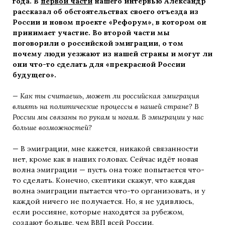
года. В
первой части
нашего интервью Александр
рассказал об обстоятельствах своего отъезда из
России и новом проекте «Рефорум», в котором он
принимает участие. Во второй части
мы
поговорили о российской эмиграции, о том
почему люди уезжают из нашей страны и могут ли
они что-то сделать для «прекрасной России
будущего».
— Как ты считаешь, может ли российская эмиграция
влиять на политические процессы в нашей стране? В
России мы связаны по рукам и н
огам. В эмиграции у нас
больше возможностей?
— В эмиграции, мне кажется, никакой связанности
нет, кроме как в наших головах. Сейчас идёт новая
волна эмиграции — пусть она тоже попытается что-
то сделать. Конечно, скептики скажут, что каждая
волна эмиграции пытается что-то организовать, и у
каждой ничего не получается. Но, я не удивлюсь,
если россияне, которые находятся за рубежом,
создают больше, чем ВВП всей России.