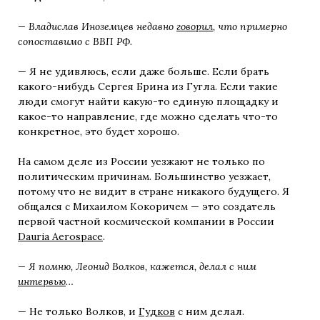
— Владислав Иноземцев недавно
говорил
, что примерно
сопоставимо с ВВП РФ.
— Я не удивлюсь, если даже больш
е. Если брать
какого-нибудь Сергея Брина из Гугла.
Если такие
люди смогут найти какую-то единую площадку и
какое-то направление, где можно сделать что-то
конкретное, это будет хорошо.
На самом деле из России уезжают не только по
политическим причинам.
Большинство уезжает,
потому что не видит в стране никакого будущего. Я
общался с Михаилом Кокоричем — это создатель
первой частной космической компании в России
Dauria Aerospace
.
— Я помню, Леонид Волков, кажется, делал с ним
интервью
…
— Не только Волков, и
Гудков
с ним делал.