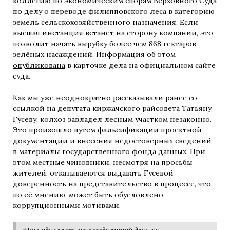
коллегию по экономическим спорам Верховного Суда
по делу о переводе филипповского леса в категорию
земель сельскохозяйственного назначения. Если
высшая инстанция встанет на сторону компании, это
позволит начать вырубку более чем 868 гектаров
зелёных насаждений. Информация об этом
опубликована
в карточке дела на официальном сайте
суда.
Как мы уже неоднократно
рассказывали
ранее со
ссылкой на депутата киржачского райсовета Татьяну
Гусеву, колхоз завладел лесным участком незаконно.
Это произошло путем фальсификации проектной
документации и внесения недостоверных сведений
в материалы государственного фонда данных. При
этом местные чиновники, несмотря на просьбы
жителей, отказываеются выдавать Гусевой
доверенность на представительство в процессе, что,
по её мнению, может быть обусловлено
коррупционными мотивами.