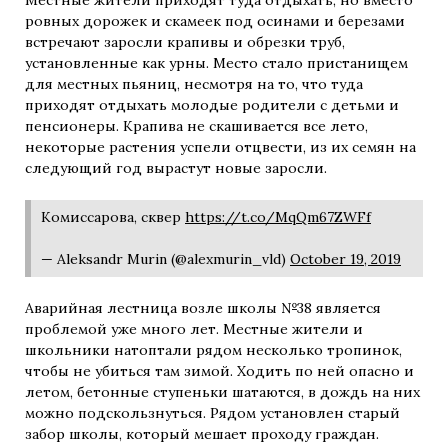
Местные жители приходят туда отдыхать, но вместо
ровных дорожек и скамеек под осинами и березами
встречают заросли крапивы и обрезки труб,
установленные как урны. Место стало пристанищем
для местных пьяниц, несмотря на то, что туда
приходят отдыхать молодые родители с детьми и
пенсионеры. Крапива не скашивается все лето,
некоторые растения успели отцвести, из их семян на
следующий год вырастут новые заросли.
Комиссарова, сквер
https://t.co/MqQm67ZWFf
— Aleksandr Murin (@alexmurin_vld)
October 19, 2019
Аварийная лестница возле школы №38 является
проблемой уже много лет. Местные жители и
школьники натоптали рядом несколько тропинок,
чтобы не убиться там зимой. Ходить по ней опасно и
летом, бетонные ступеньки шатаются, в дождь на них
можно подскользнуться. Рядом установлен старый
забор школы, который мешает проходу граждан.