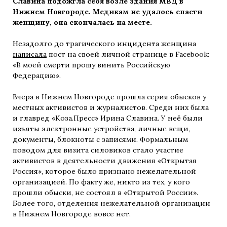
Славина подожгла себя возле здания МВД в
Нижнем Новгороде. Медикам не удалось спасти
женщину, она скончалась на месте.
Незадолго до трагического инцидента женщина
написала
пост на своей личной странице в Facebook:
«В моей смерти прошу винить Российскую
Федерацию».
Вчера в Нижнем Новгороде прошла серия обысков у
местных активистов и журналистов. Среди них была
и главред «Коза.Пресс» Ирина Славина. У неё были
изъяты
электронные устройства, личные вещи,
документы, блокноты с записями. Формальным
поводом для визита силовиков стало участие
активистов в деятельности движения «Открытая
Россия», которое было признано нежелательной
организацией. По факту же, никто из тех, у кого
прошли обыски, не состоял в «Открытой России».
Более того, отделения нежелательной организации
в Нижнем Новгороде вовсе нет.