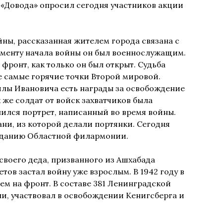
 «Довода» опросил сегодня участников акции
ны, рассказанная жителем города связана с
менту начала войны он был военнослужащим.
фронт, как только он был открыт. Судьба
се самые горячие точки Второй мировой.
илы Ивановича есть награды за освобождение
 же солдат от войск захватчиков была
нился портрет, написанный во время войны.
ани, из которой делали портянки. Сегодня
 зданию Областной филармонии.
своего деда, призванного из Ашхабада
ов застал войну уже взрослым. В 1942 году в
ем на фронт. В составе 381 Ленинградской
и, участвовал в освобождении Кенигсберга и