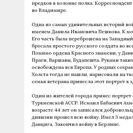
предков в колонне полка. Корреспондент
во Владимире.
Одна из самых удивительных историй вой
именем Данила Ивановича Пешкова. К мо
Его часть была переброшена на Западный 
бросала простого русского солдата во в
Помимо ордена Красного знамени, у Дан
Праги, Варшавы, Будапешта. Руками таких
освобождена вся Европа. У родных сохра
Холста тогда не нашли, нарисовали на тк
семья ветерана принесла этот портрет к
Один из жителей города принес портрет 
Туркменской АССР. Исмаил Бабаевич Ахмет
возрасте 44 лет он записался добровольц
дивизии прошел всю войну. Имел 3 медал
Данцига. Закончил войну в Берлине.