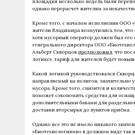
площадки несколько недель были перепо
однако перерасчет жителям за некачестве
Кроме того, с началом исполнения ООО 
жители Владимира возмутились тем, что 
хотя мусорный оператор должен был его 
генерального директора ООО «Биотехнол
Альберт Скворцов
предположил
, что по
логике», тариф для жителей будет повыш
Какой логикой руководствовался Скворцо
направляемый на полигон, значительно 
мусора. Кроме того, снизится и количес
поможет сэкономить средства для осна
дополнительными баками для раздельног
доставки вторсырья до пунктов приёма.
Однако все это не имело никакого значе
«Биотехнологиями» в должном виде так и 