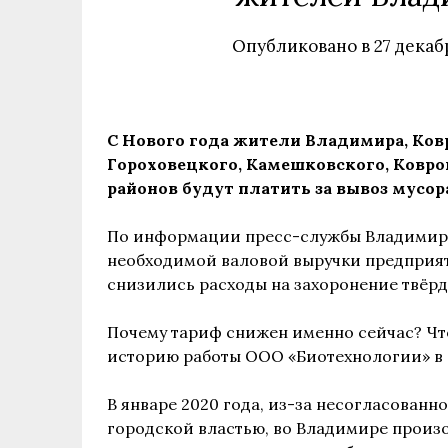
Опубликовано в
27 декаб
С Нового года жители Владимира, Ковр
Гороховецкого, Камешковского, Ковро
районов будут платить за вывоз мусор
По информации пресс-службы Владимирск
необходимой валовой выручки предприяти
снизились расходы на захоронение твёр
Почему тариф снижен именно сейчас? Что
историю работы ООО «Биотехнологии» в к
В январе 2020 года, из-за несогласованн
городской властью, во Владимире произ