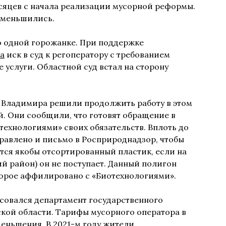
есяцев с начала реализации мусорной реформы.
 уменьшились.
о одной горожанке. При поддержке
а
иск в суд к регоператору с требованием
 услуги. Областной суд встал на сторону
 Владимира решили продолжить работу в этом
. Они сообщили, что готовят обращение в
технологиями» своих обязательств. Вплоть до
правлено и письмо в Росприроднадзор, чтобы
ится якобы отсортированный пластик, если на
й район) он не поступает. Данный полигон
торое аффилировано с «Биотехнологиями».
есовался департамент государственного
кой области. Тарифы мусорного оператора в
еньшения. В 2021-м году жители