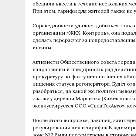
обещали ввести в течение нескольких м
При этом, тарифы для жителей также не
Справедливости удалось добиться тольк
организации «ЖКХ-Контроль», она
подал
сделать перерасчёт за непредоставленные
истицы.
Активисты Общественного совета города
направлении и предпринять ряд действий
прокуратуру по факту неисполнения «Био
лишения статуса регоператора. Будет от
разобраться, на какой же полигон вывоз
свалку у деревни Марьинка (Камешковски
эксплуатируется ООО «СпецТехАвто», ко
После этого вопросом, наконец, заинтер
регулирования цен и тарифов Владимирс
зоне №2 были пересмотрены в сторону ум