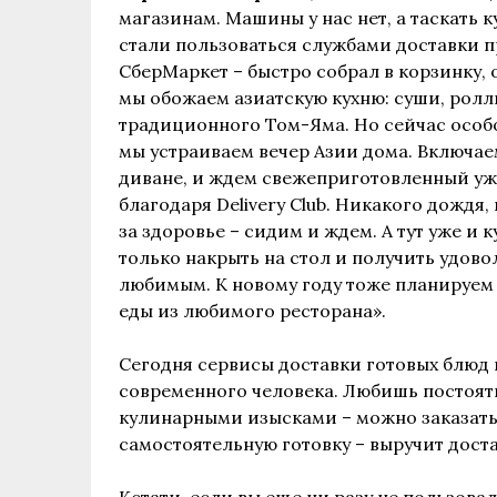
магазинам. Машины у нас нет, а таскать к
стали пользоваться службами доставки п
СберМаркет – быстро собрал в корзинку, о
мы обожаем азиатскую кухню: суши, роллы,
традиционного Том-Яма. Но сейчас особ
мы устраиваем вечер Азии дома. Включае
диване, и ждем свежеприготовленный ужин
благодаря Delivery Club. Никакого дождя
за здоровье – сидим и ждем. А тут уже и 
только накрыть на стол и получить удов
любимым. К новому году тоже планируем з
еды из любимого ресторана».
Сегодня сервисы доставки готовых блюд 
современного человека. Любишь постоят
кулинарными изысками – можно заказать 
самостоятельную готовку – выручит доста
Кстати, если вы еще ни разу не пользова