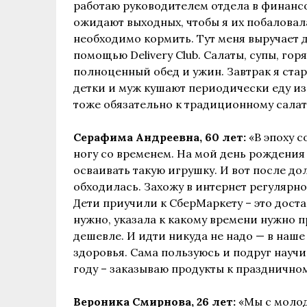
работаю руководителем отдела в финанс
ожидают выходных, чтобы я их побаловал
необходимо кормить. Тут меня выручает 
помощью Delivery Club. Салаты, супы, гор
полноценный обед и ужин. Завтрак я стар
детки и муж кушают периодически еду из 
тоже обязательно к традиционному салат
Серафима Андреевна, 60 лет:
«В эпоху 
ногу со временем. На мой день рождения
осваивать такую игрушку. И вот после дол
обходилась. Захожу в интернет регулярн
Дети приучили к СберМаркету – это доста
нужно, указала к какому времени нужно п
дешевле. И идти никуда не надо — в наше
здоровья. Сама пользуюсь и подруг научи
году – заказываю продукты к праздничном
Вероника Смирнова, 26 лет:
«Мы с молод