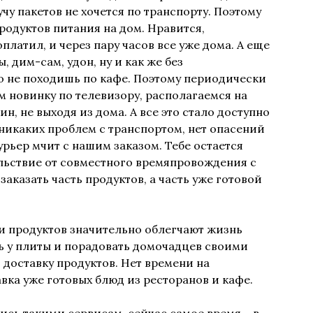
учу пакетов не хочется по транспорту. Поэтому
родуктов питания на дом. Нравится,
платил, и через пару часов все уже дома. А еще
 дим-сам, удон, ну и как же без
о не походишь по кафе. Поэтому периодически
м новинку по телевизору, располагаемся на
, не выходя из дома. А все это стало доступно
, никаких проблем с транспортом, нет опасений
курьер мчит с нашим заказом. Тебе остается
ольствие от совместного времяпровождения с
аказать часть продуктов, а часть уже готовой
и продуктов значительно облегчают жизнь
ь у плиты и порадовать домочадцев своими
доставку продуктов. Нет времени на
вка уже готовых блюд из ресторанов и кафе.
лись такими сервисам, сейчас самое время – в