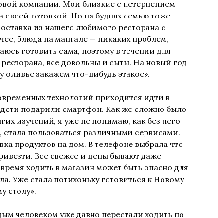
овой компании. Мои близкие с нетерпением
а своей готовкой. Но на буднях семью тоже
доставка из нашего любимого ресторана с
ячее, блюда на мангале — никаких проблем,
аюсь готовить сама, поэтому в течении дня
ресторана, все довольны и сыты. На новый год
у оливье закажем что-нибудь этакое».
современных технологий приходится идти в
 дети подарили смартфон. Как же сложно было
гих изучений, я уже не понимаю, как без него
о, стала пользоваться различными сервисами.
вка продуктов на дом. В телефоне выбрала что
ривезти. Все свежее и цены бывают даже
 время ходить в магазин может быть опасно для
ла. Уже стала потихоньку готовиться к Новому
у столу».
ым человеком уже давно перестали ходить по