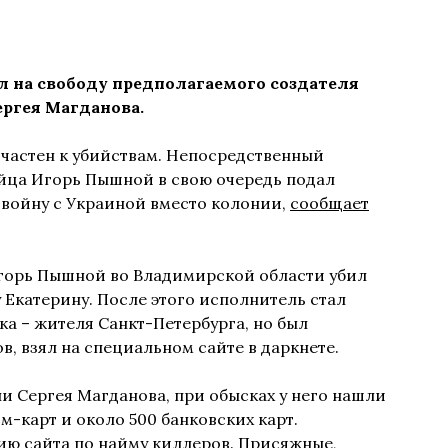
 на свободу предполагаемого создателя
ергея Магданова.
ичастен к убийствам. Непосредственный
йца Игорь Пышной в свою очередь подал
а войну с Украиной вместо колонии,
сообщает
Игорь Пышной во Владимирской области убил
 Екатерину. После этого исполнитель стал
ка – жителя Санкт-Петербурга, но был
в, взял на специальном сайте в даркнете.
ли Сергея Магданова, при обысках у него нашли
м-карт и около 500 банковских карт.
нию сайта по найму киллеров. Присяжные,