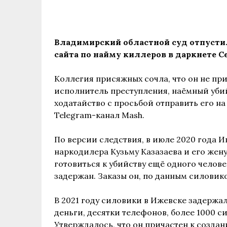
Владимирский областной суд отпустил
сайта по найму киллеров в даркнете С
Коллегия присяжных сочла, что он не пр
исполнитель преступления, наёмный уби
ходатайство с просьбой отправить его н
Telegram-канал Mash.
По версии следствия, в июле 2020 года 
наркодилера Кузьму Казазаева и его жену
готовиться к убийству ещё одного челове
задержан. Заказы он, по данным силовико
В 2021 году силовики в Ижевске задержа
деньги, десятки телефонов, более 1000 си
Утверждалось, что он причастен к созда