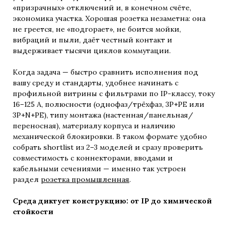
«призрачных» отключений и, в конечном счёте,
экономика участка. Хорошая розетка незаметна: она
не греется, не «подгорает», не боится мойки,
вибраций и пыли, даёт честный контакт и
выдерживает тысячи циклов коммутации.
Когда задача — быстро сравнить исполнения под
вашу среду и стандарты, удобнее начинать с
профильной витрины с фильтрами по IP-классу, току
16–125 А, полюсности (однофаз/трёхфаз, 3P+PE или
3P+N+PE), типу монтажа (настенная/панельная/
переносная), материалу корпуса и наличию
механической блокировки. В таком формате удобно
собрать shortlist из 2–3 моделей и сразу проверить
совместимость с коннекторами, вводами и
кабельными сечениями — именно так устроен
раздел
розетка промышленная
.
Среда диктует конструкцию: от IP до химической
стойкости