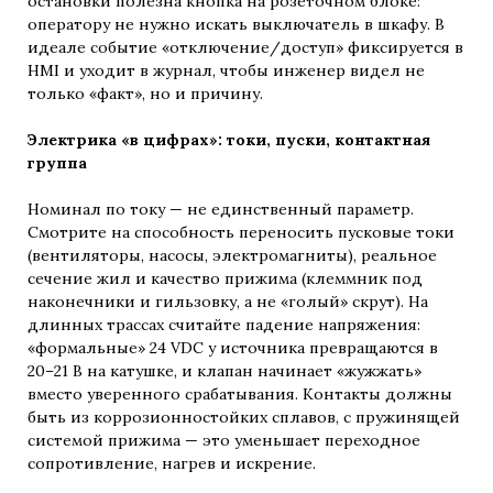
остановки полезна кнопка на розеточном блоке:
оператору не нужно искать выключатель в шкафу. В
идеале событие «отключение/доступ» фиксируется в
HMI и уходит в журнал, чтобы инженер видел не
только «факт», но и причину.
Электрика «в цифрах»: токи, пуски, контактная
группа
Номинал по току — не единственный параметр.
Смотрите на способность переносить пусковые токи
(вентиляторы, насосы, электромагниты), реальное
сечение жил и качество прижима (клеммник под
наконечники и гильзовку, а не «голый» скрут). На
длинных трассах считайте падение напряжения:
«формальные» 24 VDC у источника превращаются в
20–21 В на катушке, и клапан начинает «жужжать»
вместо уверенного срабатывания. Контакты должны
быть из коррозионностойких сплавов, с пружинящей
системой прижима — это уменьшает переходное
сопротивление, нагрев и искрение.