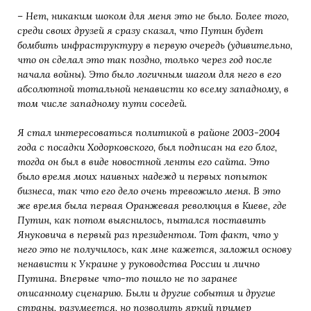
– Нет, никаким шоком для меня это не было. Более того,
среди своих друзей я сразу сказал, что Путин будет
бомбить инфраструктуру в первую очередь (удивительно,
что он сделал это так поздно, только через год после
начала войны). Это было логичным шагом для него в его
абсолютной тотальной ненависти ко всему
западному, в
том числе западному пути соседей.
Я
стал интересоваться политикой в районе 2003-2004
года с посадки Ходорковского, был подписан на его блог,
тогда он был в виде новостной ленты его сайта. Это
было время моих наивных надежд и первых попыток
бизнеса, так что его дело очень тревожило меня
. В это
же время была первая Оранжевая
революция в Киеве, где
Путин, как потом выяснилось, пытался поставить
Януковича в первый раз
президентом. Тот факт, что у
него это не получилось, как мне кажется, заложил основу
ненависти к Украине у
руководства России и лично
Путина. Впервые что-то пошло не по заранее
описанному сценарию.
Были и другие события и другие
страны, разумеется, но позволить яркий пример