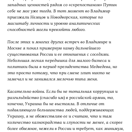
западных ценностей рядом со «скрепостаном» Путин
себе не мог уже тогда. В тот момент во Владимир
приезжал
и Немцов и Новодворская, которые по
масштабу личности и уровню аналитических
способностей могли
превзойти любого.
П
осле этих и многих других встреч во Владимире и
Москве я понял примерную канву
дальнейшего
существования России и ее отношения с соседями.
Небольшая легкая передышка для малого
бизнеса и
политики была в период президентства Медведева, но
это просто потому, что при смене элит никто
не
замечал и не занимался мелочью типа меня.
Касательно войны. Если бы не тотальная коррупция и
разгильдяйство (спасибо им) в российской армии, то
,
конечно, Украина бы не выстояла. В отличие от
подавляющего большинства людей, поддерживающих
Украину,
я не обожествляю ее и считаю, что и там
количество казнокрадства и глупости не менее, а скорее
более
объемное, нежели в России и требует, как минимум,