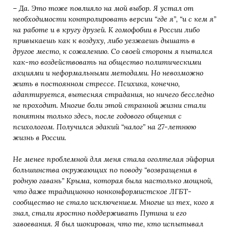
– Да. Это тоже повлияло на мой выбор. Я устал от
необходимости контролировать версии “где я”, “и с кем я”
на работе и в кругу друзей. К гомофобии в России либо
привыкаешь как к воздуху, либо уезжаешь дышать в
другое место, к сожалению. Со своей стороны я пытался
как-то воздействовать на общество политическими
акциями и неформальными методами. Но невозможно
жить в постоянном стрессе. Психика, конечно,
адаптируется, вытесняя страдания, но ничего бесследно
не проходит. Многие боли этой странной жизни стали
понятны только здесь, после годового общения с
психологом. Получился эдакий “налог” на 27-летнюю
жизнь в России.
Не менее проблемной для меня стала оголтелая эйфория
большинства окружающих по поводу “возвращения в
родную гавань” Крыма, которая была настолько мощной,
что даже традиционно нонконформистское ЛГБТ-
сообщество не стало исключением. Многие из тех, кого я
знал, стали яростно
поддерживать Путина и его
завоевания.
Я был шокирован, что те, кто испытывал