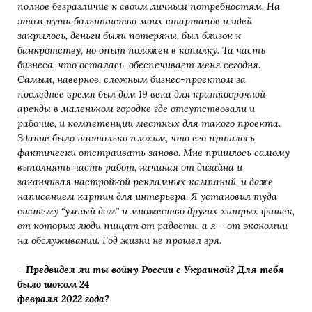
полное безразличие к своим личным потребностям. На
этом пути большинство моих стартапов и идей
закрылось, деньги были потеряны, был близок к
банкротству, но опыт положен в копилку. Та часть
бизнеса, что
осталась, обеспечивает меня сегодня.
Самым, наверное, сложным бизнес-проектом за
последнее время был
дом 19 века для краткосрочной
аренды в маленьком городке где отсутствовали и
рабочие, и компетенции
местных для такого проекта.
Здание было настолько плохим, что его пришлось
фактически отстраивать
заново. Мне пришлось самому
выполнять часть работ, начиная от дизайна и
заканчивая настройкой
рекламных кампаний, и даже
написанием картин для интерьера. Я установил туда
систему “умный дом” и
множество других хитрых фишек,
от которых люди пищат от радости, а я – от экономии
на обслуживании. Год
жизни не прошел зря.
–
Предвидел ли ты войну России с Украиной? Для тебя
было шоком 24
февраля 2022 года?