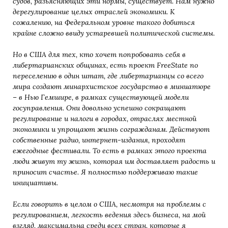
судов, разьясняющих эти нормы,
существует. Нам нужно
дерегулирование целых отраслей экономики. К
сожалению, на Федеральном уровне
такого добиться
крайне сложно ввиду устаревшей политической системы.
Но в США для тех, кто хочет попробовать себя в
либертарианских общинах, есть проект FreeState по
переселению в один штат, где либертарианцы со всего
мира создают минархистское государство в
миниатюре
– в Нью Гемшире, в рамках существующей модели
госуправления. Они довольно успешно
сокращают
регулирование и налоги в городах, отраслях местной
экономики и упрощают жизнь согражданам.
Действуют
собственные радио, интернет-издания, проходят
ежегодные фестивали. То есть в рамках этого
проекта
люди живут ту жизнь, которая им доставляет радость и
приносит счастье. Я полностью поддерживаю
такие
инициативы.
Если говорить в целом о США, несмотря на проблемы с
регулированием, легкость ведения здесь бизнеса, на
мой
взгляд, максимальна среди всех стран, которые я