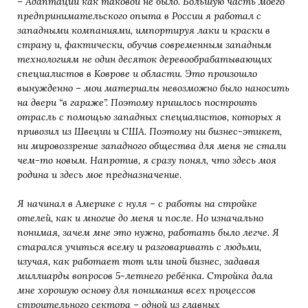
– Адаптации как таковой не было. Большую часть моего
предпринимательского опыта в России я работал с
западными компаниями, импортируя лаки и краски в
страну и, фактически, обучив современным западным
технологиям не один десяток деревообрабатывающих
специалистов в Коврове и области. Это произошло
вынужденно – мои материалы невозможно было наносить
на двери “в гараже”. Поэтому пришлось построить
отрасль с помощью западных специалистов, которых я
привозил из Швеции и США. Поэтому ни бизнес-этикет,
ни мировоззрение западного общества для меня не стали
чем-то новым. Напротив, я сразу понял, что здесь моя
родина и здесь мое предназначение.
Я начинал в Америке с нуля – с работы на стройке
отелей, как и многие до меня и после. Но изначально
понимая, зачем мне это нужно, работать было легче. Я
старался учиться всему и разговаривать с людьми,
изучая, как работает тот или иной бизнес, задавая
миллиарды вопросов 5-летнего ребёнка. Стройка дала
мне хорошую основу для понимания всех процессов
строительного сектора – одной из главных