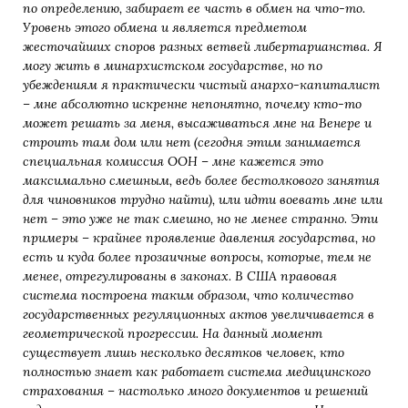
по определению, забирает ее часть в обмен на что-то.
Уровень этого обмена и является предметом
жесточайших споров разных ветвей либертарианства. Я
могу жить в минархистском государстве, но по
убеждениям я практически чистый анархо-капиталист
– мне абсолютно
искренне непонятно, почему кто-то
может решать за меня, высаживаться мне на Венере и
строить там дом
или нет (сегодня этим занимается
специальная комиссия ООН – мне кажется это
максимально смешным, ведь
более бестолкового занятия
для чиновников трудно найти), или идти воевать мне или
нет – это уже не так смешно, но не менее странно
.
Эти
примеры – крайнее проявление давления государства, но
есть и куда более прозаичные вопросы, которые, тем не
менее, отрегулированы в законах. В США правовая
система построена
таким образом, что количество
государственных регуляционных актов увеличивается в
геометрической прогрессии. На
данный момент
существует лишь несколько десятков человек, кто
полностью знает как работает система
медицинского
страхования – настолько много документов и решений