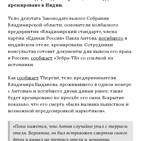
кремировано в Индии.
Тело депутата Законодательного Собрания
Владимирской области, основателя колбасного
предприятия «Владимирский стандарт», члена
партии «Единая Россия» Павла Антова,
погибшего
в
индийском отеле, кремировали. Сотрудники
консульства готовят документы для вывоза его праха
в Россию,
сообщает
«Зебра-ТВ» со ссылкой на
источники.
Как
сообщает
Theprint, тело предпринимателя
Владимира Быданова, проживавшего в одном номере
с Антовым и погибшего двумя днями ранее, также
будет кремировано по просьбе его сына. Вскрытие
показало, что его смерть «была вызвана пьянством и
возможной передозировкой наркотиков».
«Пока кажется, что Антов случайно упал с террасы
отеля. Вероятно, он был встревожен смертью своего
друга и вышел на террасу отеля и, вероятно,