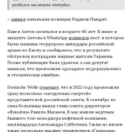
разбился насмерть оттуда»,
–
заявил
начальник полиции Раджеш Пандит.
Павел Антов скончался в возрасте 66 лет. В июне в
аккаунте Антова в WhatsApp
появился
пост, в котором
были названы «террором» авиаудары российской
армии по Киеву и сообщалось, что в результате
обстрелов пострадали мирные жители Украины.
Позже публикация была удалена, а сам депутат
написал, что произошли «досадное недоразумение»
и «техническая ошибка».
Deutsche Welle
отмечает
, что в 2022 году произошли
сразу несколько «загадочных смертей»
представителей российской элиты. В сентябре из
окна больницы выпал глава совета директоров
«Лукойла» Равиль Маганов. В мае нашли мертвым
бывшего топ-менеджера нефтяной компании,
миллиардера Александра Субботина. Ушли из жизни
также несколько высших управленцев «Газпрома».