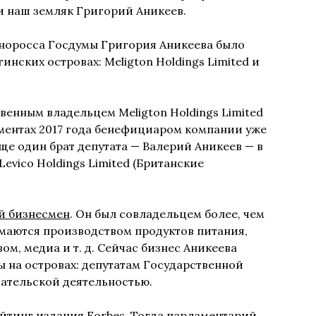
и наш земляк Григорий Аникеев.
иноросса Госдумы Григория Аникеева было
нских островах: Meligton Holdings Limited и
венным владельцем Meligton Holdings Limited
ументах 2017 года бенефициаром компании уже
ще один брат депутата — Валерий Аникеев — в
vico Holdings Limited (Британские
й бизнесмен
. Он был совладельцем более, чем
маются производством продуктов питания,
м, медиа и т. д. Сейчас бизнес Аникеева
ы на островах: депутатам Государственной
ательской деятельностью.
ейтинг издания Forbes. Тогда парламентарий