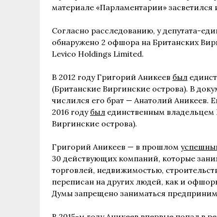
материале «Парламентарии» засветился 
Согласно расследованию, у депутата-ед
обнаружено 2 офшора на Британских Вирги
Levico Holdings Limited.
В 2012 году Григорий Аникеев
был
единст
(Британские Виргинские острова). В док
числился его брат — Анатолий Аникеев. Е
2016 году
был
единственным владельцем Le
Виргинские острова).
Григорий Аникеев — в прошлом
успешны
30 действующих компаний, которые зани
торговлей, недвижимостью, строительство
переписан на других людей, как и офшор
Думы запрещено заниматься предприним
В 2015-м году Аникеев впервые попал в р