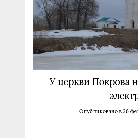
У церкви Покрова 
элект
Опубликовано в
26 фе