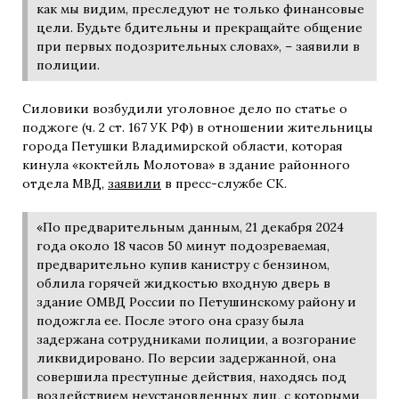
как мы видим, преследуют не только финансовые
цели. Будьте бдительны и прекращайте общение
при первых подозрительных словах», – заявили в
полиции.
Силовики возбудили уголовное дело по статье о
поджоге (ч. 2 ст. 167 УК РФ) в отношении жительницы
города Петушки Владимирской области, которая
кинула «коктейль Молотова» в здание районного
отдела МВД,
заявили
в пресс-службе СК.
«По предварительным данным, 21 декабря 2024
года около 18 часов 50 минут подозреваемая,
предварительно купив канистру с бензином,
облила горячей жидкостью входную дверь в
здание ОМВД России по Петушинскому району и
подожгла ее. После этого она сразу была
задержана сотрудниками полиции, а возгорание
ликвидировано. По версии задержанной, она
совершила преступные действия, находясь под
воздействием неустановленных лиц, с которыми