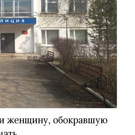
ли женщину, обокравшую
мать