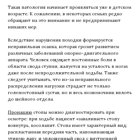
Такая патология начинает проявляться уже в детском
возрасте. К сожалению, в некоторых семьях редко
обращают на это внимание и не предпринимают
никаких мер.
Вследствие нарушения походки формируется
неправильная осанка, которая грозит развитием
различных заболеваний опорно-двигательного
аппарата. Человек ощущает постоянные боли в
области свода ступни, жалуется на усталость в ногах
даже после непродолжительной ходьбы. Также
следует учитывать, что из-за неправильного
распределения нагрузки страдает не только
голеностопный сустав, но и весь позвоночник вплоть
до шейного отдела.
Пронацию
стопы можно диагностировать при
осмотре: при ходьбе пациент «заваливает» стопу
вовнутрь, косолапит. Стопа имеет характерный вид:
распластанная передняя часть, напоминающая
утиную лапу, и уплощенный свод с внутренней