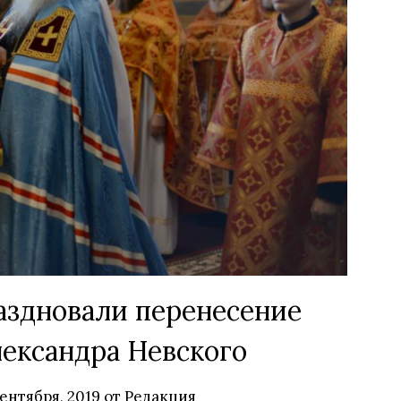
аздновали перенесение
ександра Невского
сентября, 2019
от
Редакция