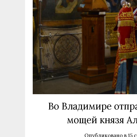
Во Владимире отпр
мощей князя Ал
Опубликовано в
15 