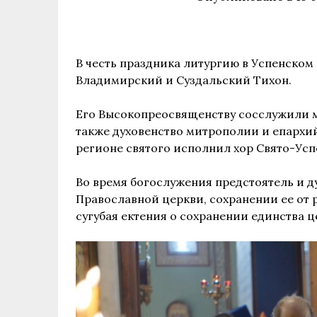
В честь праздника литургию в Успенско
Владимирский и Суздальский Тихон.
Его Высокопреосвященству сосслужили м
также духовенство митрополии и епархий
регионе святого исполнил хор Свято-Усп
Во время богослужения предстоятель и д
Православной церкви, сохранении ее от 
сугубая ектения о сохранении единства ц