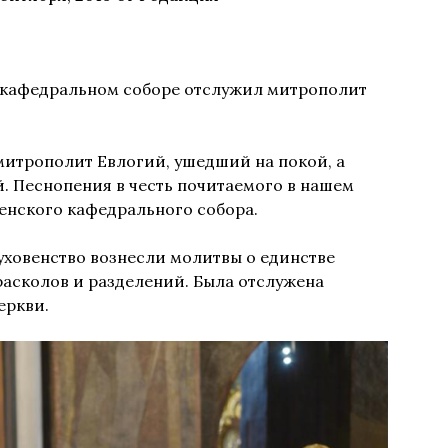
м кафедральном соборе отслужил митрополит
итрополит Евлогий, ушедший на покой, а
. Песнопения в честь почитаемого в нашем
енского кафедрального собора.
уховенство вознесли молитвы о единстве
расколов и разделений. Была отслужена
еркви.