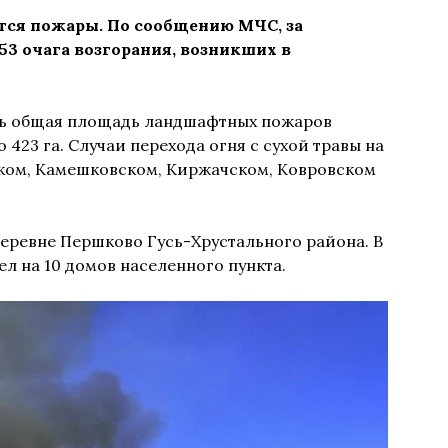
ся пожары. По сообщению МЧС, за
3 очага возгорания, возникших в
нь общая площадь ландшафтных пожаров
до 423 га. Случаи перехода огня с сухой травы на
ком, Камешковском, Киржачском, Ковровском
деревне Першково Гусь-Хрустального района. В
ел на 10 домов населенного пункта.