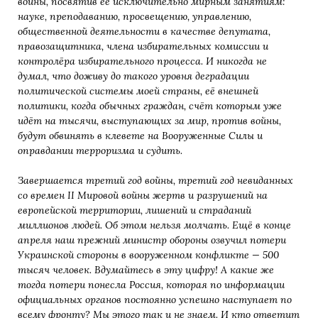
войны, посвятив её исключительно мирным занятиям:
науке, преподаванию, просвещению, управлению,
общественной деятельности в качестве депутата,
правозащитника, члена избирательных комиссии и
контролёра избирательного процесса. И никогда не
думал, что доживу до такого уровня деградации
политической системы моей страны, её внешней
политики, когда обычных граждан, счёт которым уже
идёт на тысячи, выступающих за мир, против войны,
будут обвинять в клевете на Вооруженные Силы и
оправдании терроризма и судить.
Завершается третий год войны, третий год невиданных
со времен II Мировой войны жертв и разрушений на
европейской территории, лишений и страданий
миллионов людей. Об этом нельзя молчать. Ещё в конце
апреля наш прежний министр обороны озвучил потери
Украинской стороны в вооруженном конфликте — 500
тысяч человек. Вдумайтесь в эту цифру! А какие же
тогда потери понесла Россия, которая по информации
официальных органов постоянно успешно наступает по
всему фронту? Мы этого так и не знаем. И кто ответит