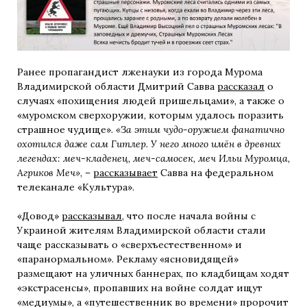
Ранее пропагандист лженауки из города Мурома
Владимирской области Дмитрий Савва
рассказал
о
случаях «похищения людей пришельцами», а также о
«муромском сверхоружии, которым удалось поразить
страшное чудище».
«За этим чудо-оружием фанатично
охотился даже сам Гитлер. У него много имён в древних
легендах: меч-кладенец, меч-самосек, меч Ильи Муромца,
Агриков Меч»
, –
рассказывает
Савва на федеральном
телеканале «Культура».
«Довод»
рассказывал
, что после начала войны с
Украиной жителям Владимирской области стали
чаще рассказывать о «сверхъестественном» и
«паранормальном». Рекламу «ясновидящей»
размещают на уличных баннерах, по кладбищам ходят
«экстрасенсы», пропавших на войне солдат ищут
«медиумы», а «путешественник во времени» пророчит