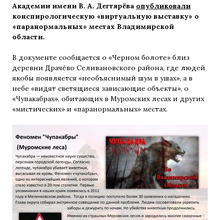
Академии имени В. А. Дегтярёва
опубликовали
конспирологическую «виртуальную выставку» о
«паранормальных» местах Владимирской
области.
В документе сообщается о «Черном болоте» близ
деревни Драчёво Селивановского района, где людей
якобы появляется «необъяснимый шум в ушах», а в
небе «видят светящиеся зависающие объекты», о
«Чупакабрах», обитающих в Муромских лесах и других
«мистических» и «паранормальных» местах.