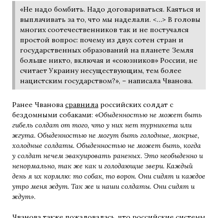
«Не надо бомбить. Надо договариваться. Каяться и
выплачивать за то, что мы наделали. <…> В головы
многих соотечественников так и не постучался
простой вопрос: почему из двух сотен стран и
государственных образований на планете Земля
больше никто, включая и «союзников» России, не
считает Украину несуществующим, тем более
нацистским государством?», – написала Чванова.
Ранее Чванова
сравнила
российских солдат с
бездомными собаками: «
Обыденностью не может быть
гибель солдат от того, что у них нет турникета или
жгута. Обыденностью не могут быть голодные, мокрые,
холодные солдаты. Обыденностью не может быть, когда
у солдат нечем эвакуировать раненых. Это необыденно и
ненормально, так же как и голодающие звери. Каждый
день я их кормлю: то собак, то ворон. Они сидят и каждое
утро меня ждут. Так же и наши солдаты. Они сидят и
ждут»
.
Чванова также
пожаловалась
, что российские системы