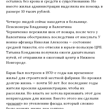
остались без крова и средств к существованию. Но
вместо жилья администрация выделила им помощь в
размере 10 тысяч рублей.
Четверо людей сейчас находятся в больнице.
Пенсионеры Владимир и Валентина
Черниченко пережили шок от пожара, после чего у
Валентины обострились последствия от инсульта. У
воина-афганца Николая Алексеева — состояние
средней тяжести, его отвезли в юрьев-польскую ЦРБ.
Татьяна Кондакова получила ожоги дыхательных
путей, её отправили в ожоговый центр в Нижнем
Новгороде.
Барак был построен в 1970-е годы как временное
жильё для строителей местной фабрики. Но прожил
долгую жизнь — почти 50 лет. Все последние годы
жители просили администрацию, чтобы их
расселили. Но власть не хотела признавать этот дом
непригодным для жизни. Вместо этого им сделали
«
ремонт
» по утеплению фасада, который сложно
было назвать иначе, чем халтура.