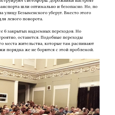
онструируют светофоры. Дорожники настроят
ранспорта шли оптимально и безопасно. Но, по
а улицу Безыменского уберут. Вместо этого
ля левого поворота.
се 6 закрытых надземных переходов. Но
ероятно, останется. Подобные переходы
о места жительства, которые там распивают
жи порядка же не борются с этой проблемой.