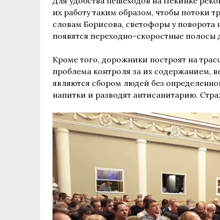
Для удобства пешеходов на Пекинке рек
их работу таким образом, чтобы потоки т
словам Борисова, светофоры у поворота н
появятся переходно-скоростные полосы д
Кроме того, дорожники построят на трас
проблема контроля за их содержанием, в
являются сбором людей без определенног
напитки и разводят антисанитарию. Стра