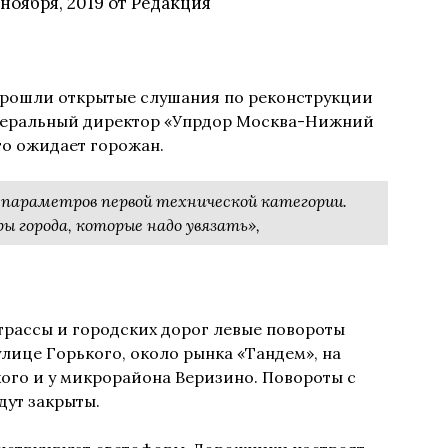
 ноября, 2019
от
Редакция
 прошли открытые слушания по реконструкции
енеральный директор «Упрдор Москва-Нижний
то ожидает горожан.
о параметров первой технической категории.
 города, которые надо увязать»,
трассы и городских дорог левые повороты
улице Горького, около рынка «Тандем», на
ого и у микрорайона Веризино. Повороты с
дут закрыты.