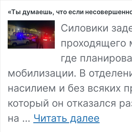
«Ты думаешь, что если несовершеннол
Силовики зад
проходящего 
где планирова
мобилизации. В отделен
насилием и без всяких п
который он отказался р
«Ты
на …
Читать далее
думаешь,
что
если