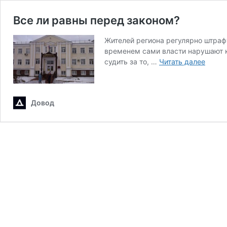
Все ли равны перед законом?
Жителей региона регулярно штраф
временем сами власти нарушают к
Все
судить за то, …
Читать далее
ли
равны
перед
Довод
закон