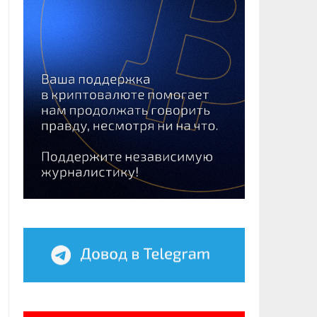
тие
ов
и
ия