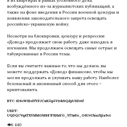
в их квартирах в рамках уголовного дела,
возбуждённого из-за журналистских публикаций, а
также на фоне введения в России военной цензуры и
появления законодательного запрета освещать
российско-украинскую войну.
Несмотря на блокировки, цензуру и репрессии
«Довод» продолжает свою работу, даже находясь в
изгнании. Мы продолжаем освещать самые острые и
табуированные в России темы.
Если вы считаете важным то, что мы делаем, вы
можете поддержать «Довод» финансово, чтобы мы
могли продолжать и улучшать нашу работу. Наиболее
безопасный и анонимный способ для этого –
криптовалюта.
BTC: 1D8cW1EeFfYFJCuK5ip5V1vkNQdpUSDrtf
USDT:
UQDQCVqATXYMbIOM887FXHnYG_Yf7mYo_O6UvUhxzXjia9ct
6 440