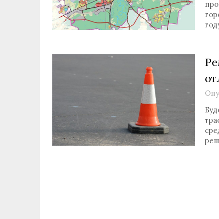
про
гор
год
Ре
от
Опу
Буд
тра
сре
реш