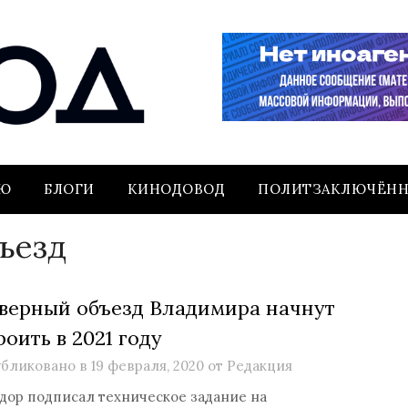
ЬЮ
БЛОГИ
КИНОДОВОД
ПОЛИТЗАКЛЮЧЁН
ъезд
верный объезд Владимира начнут
роить в 2021 году
бликовано в
19 февраля, 2020
от
Редакция
дор подписал техническое задание на