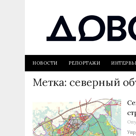
НОВОСТИ
РЕПОРТАЖИ
ИНТЕРВ
Метка:
северный об
Се
ст
Опу
Упр