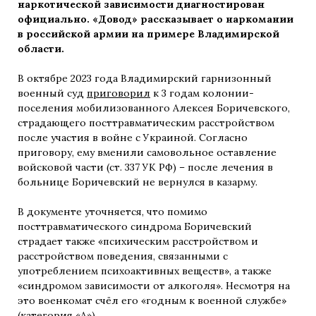
наркотической зависимости диагностирован
официально. «Довод» рассказывает о наркомании
в российской армии на примере Владимирской
области.
В октябре 2023 года Владимирский гарнизонный
военный суд
приговорил
к 3 годам колонии-
поселения мобилизованного Алексея Боричевского,
страдающего посттравматическим расстройством
после участия в войне с Украиной. Согласно
приговору, ему вменили самовольное оставление
войсковой части (ст. 337 УК РФ) – после лечения в
больнице Боричевский не вернулся в казарму.
В документе уточняется, что помимо
посттравматического синдрома Боричевский
страдает также «психическим расстройством и
расстройством поведения, связанными с
употреблением психоактивных веществ», а также
«синдромом зависимости от алкоголя». Несмотря на
это военкомат счёл его «годным к военной службе»
(категория «А»).