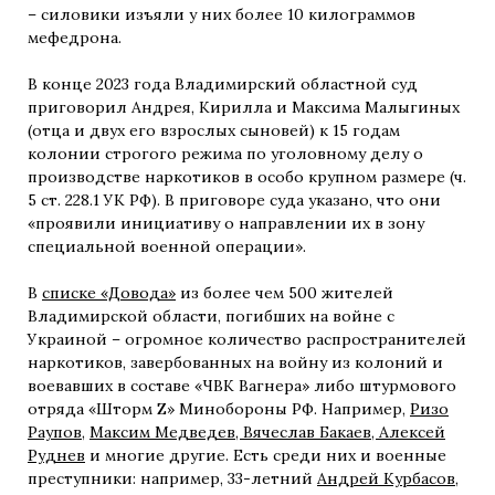
– силовики изъяли у них более 10 килограммов
мефедрона.
В конце 2023 года Владимирский областной суд
приговорил Андрея, Кирилла и Максима Малыгиных
(отца и двух его взрослых сыновей) к 15 годам
колонии строгого режима по уголовному делу о
производстве наркотиков в особо крупном размере (ч.
5 ст. 228.1 УК РФ). В приговоре суда указано, что они
«проявили инициативу о направлении их в зону
специальной военной операции».
В
списке «Довода»
из более чем 500 жителей
Владимирской области, погибших на войне с
Украиной – огромное количество распространителей
наркотиков, завербованных на войну из колоний и
воевавших в составе «ЧВК Вагнера» либо штурмового
отряда «Шторм Z» Минобороны РФ. Например,
Ризо
Раупов
,
Максим Медведев,
Вячеслав Бакаев,
Алексей
Руднев
и многие другие. Есть среди них и военные
преступники: например, 33-летний
Андрей Курбасов
,