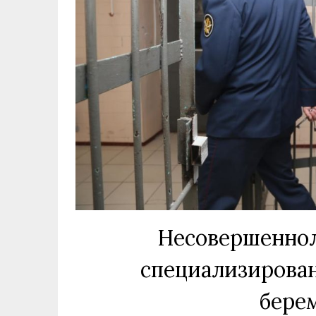
Несовершеннол
специализирован
бере