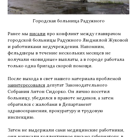
Городская больница Радужного
Ранее мы
писали
про конфликт между главврачом
городской больницы Радужного Людмилой Жуковой
и работниками медучреждения. Напомним,
фельдшеры в течение нескольких месяцев не
получали «ковидные» выплаты, а в городе работала
только одна бригада скорой помощи.
После выхода в свет нашего материала проблемой
заинтересовался
депутат Законодательного
Собрания Антон Сидорко. Он лично посетил
больницу, убедился в правоте медиков, а затем
обратился с жалобами в Департамент
здравоохранения, прокуратуру и трудовую
инспекцию.
Затем не выдержали сами медицинские работники,
они
написали
коллективное письмо губернатору, в