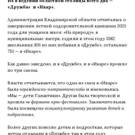
Их в ведении областной столицы всего два —
«Дружба» и «Икар».
Администрация Владимирской области отчиталась о
завершении летней оздоровительной кампании 2021
года для учащихся школ. «На природу», в
муниципальные лагеря, ездили в этом году 1582
школьника: 831 из них побывал в «Дружбе», остальные
751 — в «Икаре».
Как давно заведено, и в «Дружбе», и в «Икаре» прошло
по три смены.
Власти отчитываются, что одна из смен в «Икаре»
была «
гражданско-патриотической
» и именовалась
«Мы — дети Галактики». Другая была творческой и
прошла «
в формате арт-фестиваля
». Заключительная
была посвящена «
социокультурному развитию детей и
подростков
».
Более других повезло детям и подросткам, которые
летом отдыхали в «Дружбе»: там в этом году