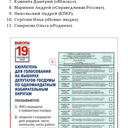
Кушпита Дмитрий («Яблоко»),
Маринин Андрей («Справедливая Россия»),
Никольский Андрей (КПКР),
Серёгин Илья («Новые люди»),
Смирнова Ольга («Родина»).