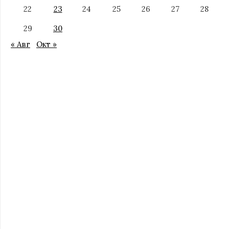
22
23
24
25
26
27
28
29
30
« Авг
Окт »