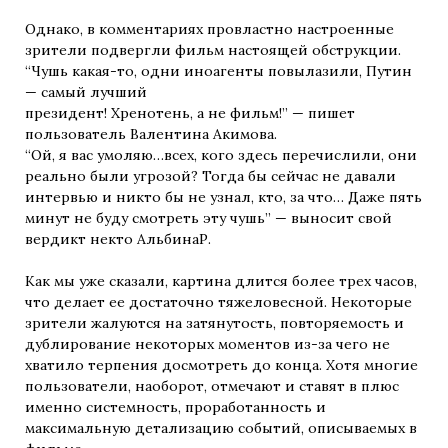
Однако, в комментариях провластно настроенные
зрители подвергли фильм настоящей обструкции.
“Чушь какая-то, одни иноагенты повылазили, Путин
— самый лучший
президент! Хренотень, а не фильм!” — пишет
пользователь Валентина Акимова.
“Ой, я вас умоляю…всех, кого здесь перечислили, они
реально были угрозой? Тогда бы сейчас не давали
интервью и никто бы не узнал, кто, за что… Даже пять
минут не буду смотреть эту чушь” — выносит свой
вердикт некто АльбинаР.
Как мы уже сказали, картина длится более трех часов,
что делает ее достаточно тяжеловесной. Некоторые
зрители жалуются на затянутость, повторяемость и
дублирование некоторых моментов из-за чего не
хватило терпения досмотреть до конца. Хотя многие
пользователи, наоборот, отмечают и ставят в плюс
именно системность, проработанность и
максимальную детализацию событий, описываемых в