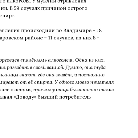
го алкоголя. У мужчин отравления
щин. В 59 случаях причиной острого
спирт.
авления происходили во Владимире – 18
вровском районе – 11 случаев, из них 8 –
рговцев «палёным» алкоголем. Одна из них,
а разводит в своей ванной. Думаю, она туда
ьяницы знают, где она живёт, и постоянно
мирают от её спирта. У одного моего приятеля
месте с отцом, причем у отца были точно такие
зывал
«Доводу» бывший потребитель