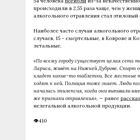
54 человека
погибли
из-за некачественно
происходили в 2,55 раза чаще, чем у жен
алкогольного отравления стал этиловый 
Наиболее часто случаи алкогольного отр
случаев, 15 – смертельные, в Коврове и Ко
летальные.
«По всему городу существует целая сеть то
Лариса, живёт на Нижней Дуброве. Спирт он
кладет какие-то таблетки. Все местные п
ходят к ней. Полиция тоже знает. Люди по
началась эпилепсия, когда они выпивали в
же признаки отравления»
, — ранее
расска
нелегальной алкогольной продукции.
410