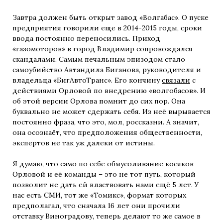
Завтра должен быть открыт завод «Волгабас». О пуске
предприятия говорили еще в 2014-2015 годы, сроки
ввода постоянно переносились. Приход
«газомоторов» в город Владимир сопровождался
скандалами. Самым печальным эпизодом стало
самоубийство Автандила Биганова, руководителя и
владельца «БигАвтоТранс». Его кончину
связали
с
действиями Орловой по внедрению «волгобасов». И
об этой версии Орлова помнит до сих пор. Она
буквально не может сдержать себя. Из неё вырывается
постоянно фраза, что это, мол, россказни. А значит,
она осознаёт, что предположения общественности,
экспертов не так уж далеки от истины.
Я думаю, что само по себе обмусоливание косяков
Орловой и её команды – это не тот путь, который
позволит не дать ей властвовать нами ещё 5 лет. У
нас есть СМИ, тот же «Томикс», формат которых
предполагал, что сначала 16 лет они прочили
отставку Виноградову, теперь делают то же самое в