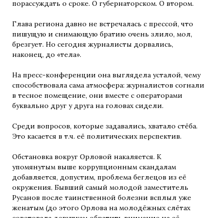
порассуждать о сроке. О губернаторском. О втором.
Глава региона давно не встречалась с прессой, что
пишущую и снимающую братию очень злило, мол,
брезгует. Но сегодня журналисты дорвались,
наконец, до «тела».
На пресс-конференции она выглядела усталой, чему
способствовала сама атмосфера: журналистов согнали
в тесное помещение, они вместе с операторами
буквально друг у друга на головах сидели.
Среди вопросов, которые задавались, хватало стёба.
Это касается в т.ч. её политических перспектив.
Обстановка вокруг Орловой накаляется. К
упомянутым выше коррупционным скандалам
добавляется, допустим, проблема беглецов из её
окружения. Бывший самый молодой заместитель
Русанов после таинственной болезни всплыл уже
женатым (до этого Орлова на молодёжных слётах
советовала девушкам обратить внимание на её