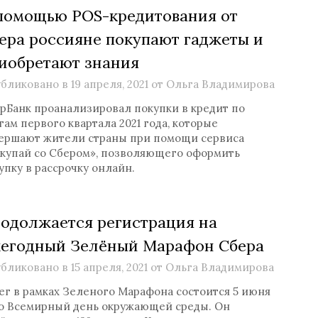
помощью POS-кредитования от
ера россияне покупают гаджеты и
иобретают знания
бликовано в
19 апреля, 2021
от
Ольга Владимирова
рБанк проанализировал покупки в кредит по
гам первого квартала 2021 года, которые
ершают жители страны при помощи сервиса
купай со Сбером», позволяющего оформить
упку в рассрочку онлайн.
одолжается регистрация на
егодный Зелёный Марафон Сбера
бликовано в
15 апреля, 2021
от
Ольга Владимирова
ег в рамках Зеленого Марафона состоится 5 июня
о Всемирный день окружающей среды. Он