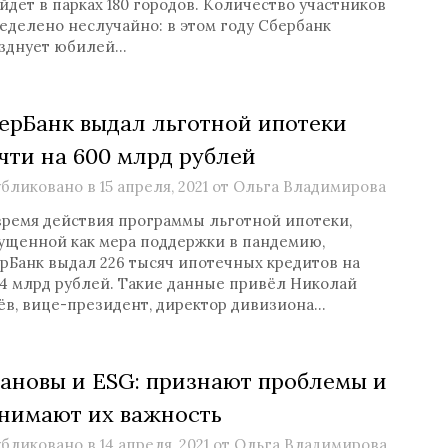
йдет в парках 180 городов. Количество участников
еделено неслучайно: в этом году Сбербанк
зднует юбилей…
ерБанк выдал льготной ипотеки
чти на 600 млрд рублей
бликовано в
15 апреля, 2021
от
Ольга Владимирова
время действия программы льготной ипотеки,
ущенной как мера поддержки в пандемию,
рБанк выдал 226 тысяч ипотечных кредитов на
,4 млрд рублей. Такие данные привёл Николай
ёв, вице-президент, директор дивизиона…
ановы и ESG: признают проблемы и
нимают их важность
бликовано в
14 апреля, 2021
от
Ольга Владимирова