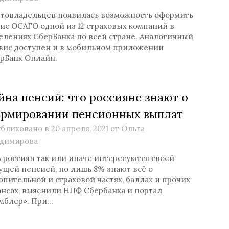
втовладельцев появилась возможность оформить
ис ОСАГО одной из 12 страховых компаний в
елениях СберБанка по всей стране. Аналогичный
вис доступен и в мобильном приложении
рБанк Онлайн.
йна пенсий: что россияне знают о
рмировании пенсионных выплат
бликовано в
20 апреля, 2021
от
Ольга
димирова
 россиян так или иначе интересуются своей
ущей пенсией, но лишь 8% знают всё о
опительной и страховой частях, баллах и прочих
нсах, выяснили НПФ Сбербанка и портал
мблер». При…