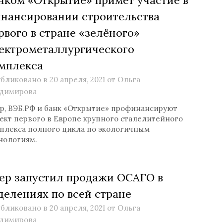
нансировании строительства
рвого в стране «зелёного»
ектрометаллургического
мплекса
бликовано в
20 апреля, 2021
от
Ольга
димирова
р, ВЭБ.РФ и банк «Открытие» профинансируют
ект первого в Европе крупного сталелитейного
плекса полного цикла по экологичным
нологиям.
ер запустил продажи ОСАГО в
делениях по всей стране
бликовано в
20 апреля, 2021
от
Ольга
димирова