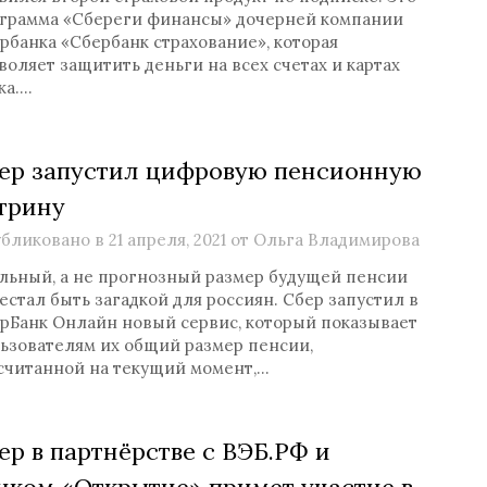
грамма «Сбереги финансы» дочерней компании
рбанка «Сбербанк страхование», которая
воляет защитить деньги на всех счетах и картах
ка….
ер запустил цифровую пенсионную
трину
бликовано в
21 апреля, 2021
от
Ольга Владимирова
льный, а не прогнозный размер будущей пенсии
естал быть загадкой для россиян. Сбер запустил в
рБанк Онлайн новый сервис, который показывает
ьзователям их общий размер пенсии,
считанной на текущий момент,…
ер в партнёрстве с ВЭБ.РФ и
нком «Открытие» примет участие в