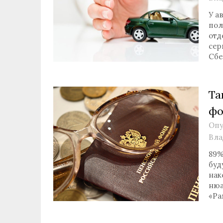
У а
пол
отд
сер
Сбе
Та
фо
Опу
Вла
89%
буд
нак
нюа
«Ра