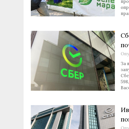
про
опр
пра
Сб
по
Опу
За 
зап
Сбе
598
Вас
Ив
по
Опу