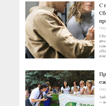
С 
Сб
пр
Опу
Сбе
ито
сов
«По
пок
Пр
еж
Опу
Заб
— в