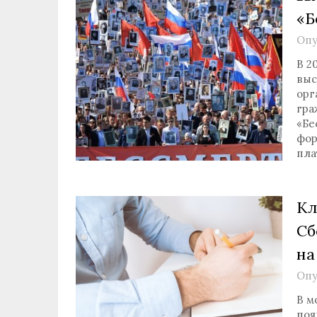
«Б
Опу
В 2
выс
орг
гра
«Бе
фор
пла
Кл
Сб
на
Опу
В м
поя