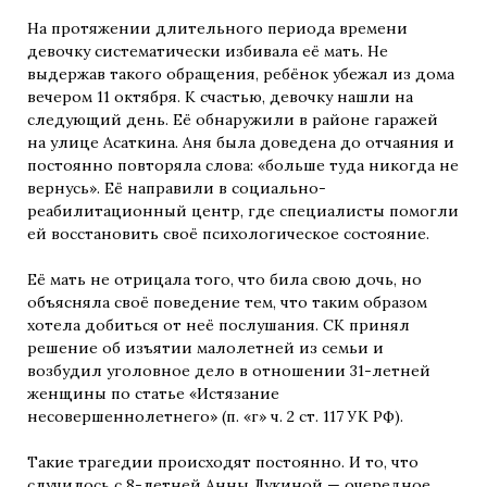
На протяжении длительного периода времени
девочку систематически избивала её мать. Не
выдержав такого обращения, ребёнок убежал из дома
вечером 11 октября. К счастью, девочку нашли на
следующий день. Её обнаружили в районе гаражей
на улице Асаткина. Аня была доведена до отчаяния и
постоянно повторяла слова: «больше туда никогда не
вернусь». Её направили в социально-
реабилитационный центр, где специалисты помогли
ей восстановить своё психологическое состояние.
Её мать не отрицала того, что била свою дочь, но
объясняла своё поведение тем, что таким образом
хотела добиться от неё послушания. СК принял
решение об изъятии малолетней из семьи и
возбудил уголовное дело в отношении 31-летней
женщины по статье «Истязание
несовершеннолетнего» (п. «г» ч. 2 ст. 117 УК РФ).
Такие трагедии происходят постоянно. И то, что
случилось с 8-летней Анны Лукиной — очередное