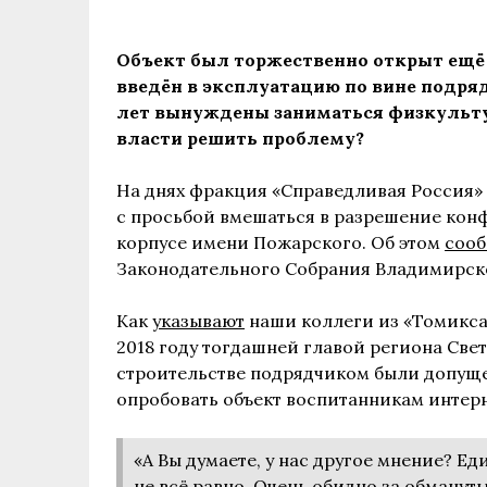
Объект был торжественно открыт ещё п
введён в эксплуатацию по вине подря
лет вынуждены заниматься физкульту
власти решить проблему?
На днях фракция «Справедливая Россия»
с просьбой вмешаться в разрешение конф
корпусе имени Пожарского. Об этом
сооб
Законодательного Собрания Владимирск
Как
указывают
наши коллеги из «Томикса»
2018 году тогдашней главой региона Све
строительстве подрядчиком были допущ
опробовать объект воспитанникам интерна
«А Вы думаете, у нас другое мнение? Е
не всё равно. Очень обидно за обманутых