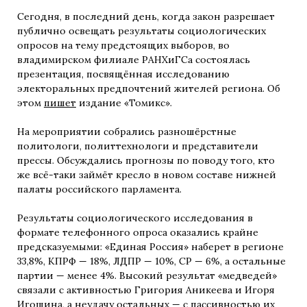
Сегодня, в последний день, когда закон разрешает
публично освещать результаты социологических
опросов на тему предстоящих выборов, во
владимирском филиале РАНХиГСа состоялась
презентация, посвящённая исследованию
электоральных предпочтений жителей региона. Об
этом
пишет
издание «Томикс».
На мероприятии собрались разношёрстные
политологи, политтехнологи и представители
прессы. Обсуждались прогнозы по поводу того, кто
же всё-таки займёт кресло в новом составе нижней
палаты российского парламента.
Результаты социологического исследования в
формате телефонного опроса оказались крайне
предсказуемыми: «Единая Россия» наберет в регионе
33,8%, КПРФ — 18%, ЛДПР — 10%, СР — 6%, а остальные
партии — менее 4%. Высокий результат «медведей»
связали с активностью Григория Аникеева и Игоря
Игошина, а неудачу остальных — с пассивностью их