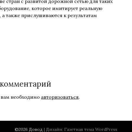
е стран с развитой дорожной сетью для таких
орудование, которое имитирует реальную
, а также прислушиваются к результатам
 комментарий
 вам необходимо
авторизоваться
.
©2026 Довод
| Дизайн:
Газетная тема WordPress