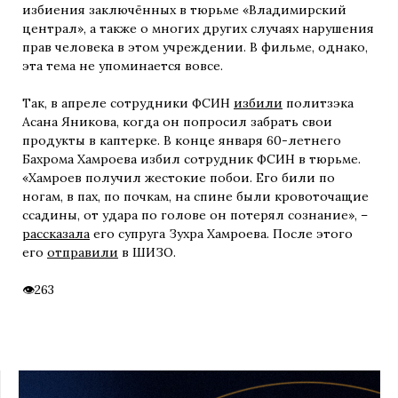
избиения заключённых в тюрьме «Владимирский
централ», а также о многих других случаях нарушения
прав человека в этом учреждении. В фильме, однако,
эта тема не упоминается вовсе.
Так, в апреле сотрудники ФСИН
избили
политзэка
Асана Яникова, когда он попросил забрать свои
продукты в каптерке. В конце января 60-летнего
Бахрома Хамроева избил сотрудник ФСИН в тюрьме.
«Хамроев получил жестокие побои. Его били по
ногам, в пах, по почкам, на спине были кровоточащие
ссадины, от удара по голове он потерял сознание», –
рассказала
его супруга Зухра Хамроева. После этого
его
отправили
в ШИЗО.
263