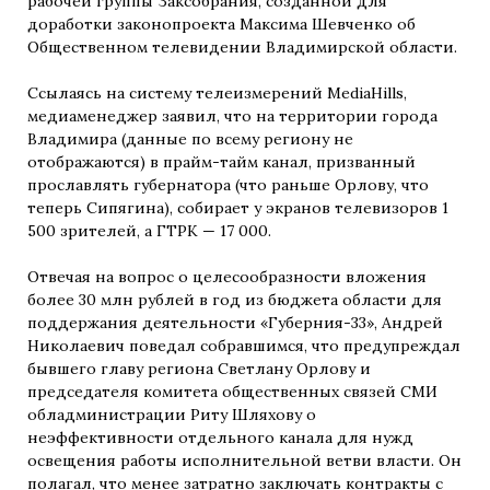
рабочей группы Заксобрания, созданной для
доработки законопроекта Максима Шевченко об
Общественном телевидении Владимирской области.
Ссылаясь на систему телеизмерений MediaHills,
медиаменеджер заявил, что на территории города
Владимира (данные по всему региону не
отображаются) в прайм-тайм канал, призванный
прославлять губернатора (что раньше Орлову, что
теперь Сипягина), собирает у экранов телевизоров 1
500 зрителей, а ГТРК — 17 000.
Отвечая на вопрос о целесообразности вложения
более 30 млн рублей в год из бюджета области для
поддержания деятельности «Губерния-33», Андрей
Николаевич поведал собравшимся, что предупреждал
бывшего главу региона Светлану Орлову и
председателя комитета общественных связей СМИ
обладминистрации Риту Шляхову о
неэффективности отдельного канала для нужд
освещения работы исполнительной ветви власти. Он
полагал, что менее затратно заключать контракты с