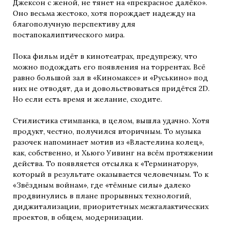
Джексон с женой, не тянет на «прекрасное далёко».
Оно весьма жестоко, хотя порождает надежду на
благополучную перспективу для
постапокалиптического мира.
Пока фильм идёт в кинотеатрах, предупрежу, что
можно подождать его появления на торрентах. Всё
равно большой зал в «Киномаксе» и «Руськино» под
них не отводят, да и довольствоваться придётся 2D.
Но если есть время и желание, сходите.
Стилистика стимпанка, в целом, вышла удачно. Хотя
продукт, честно, получился вторичным. То музыка
разочек напоминает мотив из «Властелина колец»,
как, собственно, и Хьюго Уивинг на всём протяжении
действа. То появляется отсылка к «Терминатору»,
который в результате оказывается человечным. То к
«Звёздным войнам», где «тёмные силы» далеко
продвинулись в плане прорывных технологий,
диджитализации, приоритетных межгалактических
проектов, в общем, модернизации.