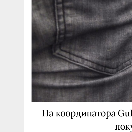
На координатора Gul
пок