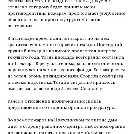
Работы начнутся не позднее 12 июня. Документ,
согласно которому будут приняты меры
противодействия пожарам, предполагает углубление
обводного рва и просыпку грунтом очагов
возгорания.
В настоящее время полигон закрыт, но на нем
хранится очень много горючих отходов. Последний
крупный пожар на полигоне
произошел
в апреле
текущего года. Тогда площадь возгорания составила
до 1 гектара. В результате пожара на полигоне огонь
перекинулся на земли лесного фонда. Лес загореться
не успел, огонь ликвидировали. Сгорела сухая трава
и лесная подстилка. Тогда в ситуацию пришлось
вмешаться главе города Алексею Соколову.
Ранее в отношении полигона выносились
представления со стороны органов прокуратуры.
Во время пожаров на Никулинском полигоне дым
идет в сторону районного центра. Любое возгорание
делает жизнь гусевчан невыносимой. Смрад от