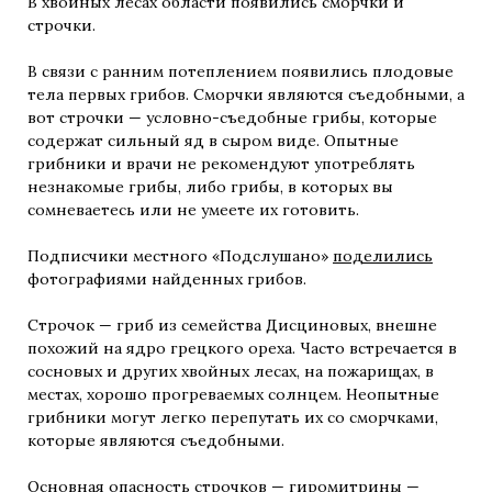
В хвойных лесах области появились сморчки и
строчки.
В связи с ранним потеплением появились плодовые
тела первых грибов. Сморчки являются съедобными, а
вот строчки — условно-съедобные грибы, которые
содержат сильный яд в сыром виде. Опытные
грибники и врачи не рекомендуют употреблять
незнакомые грибы, либо грибы, в которых вы
сомневаетесь или не умеете их готовить.
Подписчики местного «Подслушано»
поделились
фотографиями найденных грибов.
Строчок — гриб из семейства Дисциновых, внешне
похожий на ядро грецкого ореха. Часто встречается в
сосновых и других хвойных лесах, на пожарищах, в
местах, хорошо прогреваемых солнцем. Неопытные
грибники могут легко перепутать их со сморчками,
которые являются съедобными.
Основная опасность строчков — гиромитрины —