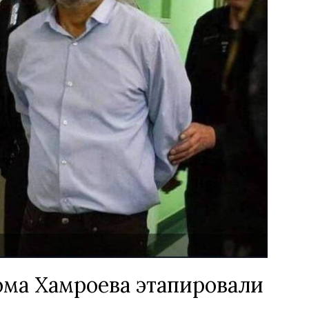
ма Хамроева этапировали