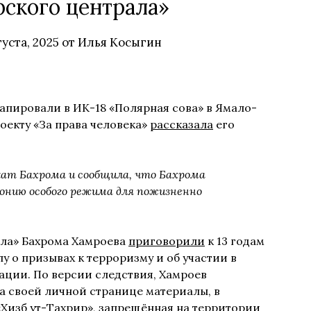
ского централа»
густа, 2025
от
Илья Косыгин
апировали в ИК-18 «Полярная сова» в Ямало-
оекту «За права человека»
рассказала
его
кат Бахрома и сообщила, что Бахрома
лонию особого режима для пожизненно
ла» Бахрома Хамроева
приговорили
к 13 годам
 о призывах к терроризму и об участии в
ации. По версии следствия, Хамроев
а своей личной странице материалы, в
Хизб ут-Тахрир», запрещённая на территории