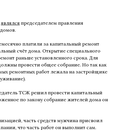
т
являлся
председателем правления
 домов.
емесячно платили за капитальный ремонт
альный счёт дома. Открытие специального
ремонт раньше установленного срока. Для
олжны провести общее собрание. Но так как
мых ремонтных работ лежала на застройщике
луживание).
седатель ТСЖ решил провести капитальный
ложенное по закону собрание жителей дома он
низацией, часть средств мужчина присвоил
пании, что часть работ он выполнит сам.